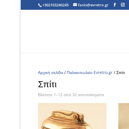
+302103240245
fanis@evretro.gr
Αρχική σελίδα
/
Παλαιοπωλείο Evretro.gr
/ Σπίτι
Σπίτι
Βλέπετε 1–12 από 32 αποτελέσματα