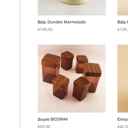
Βάζο Dundee Marmalade
Βάζο 
€
140,00
€
130
Δοχεία BIODRAK
Επιτρ
€
65,00
€
42,0