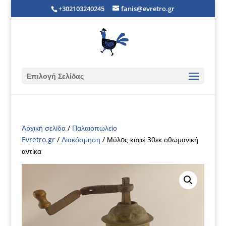
+302103240245
fanis@evretro.gr
Επιλογή Σελίδας
Αρχική σελίδα
/
Παλαιοπωλείο
Evretro.gr
/
Διακόσμηση
/ Μύλoς καφέ 30εκ οθωμανική
αντίκα